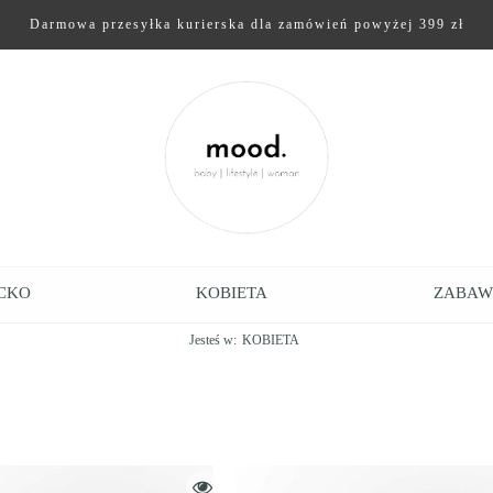
Darmowa przesyłka kurierska dla zamówień powyżej 399 zł
CKO
KOBIETA
ZABAW
Jesteś w:
KOBIETA